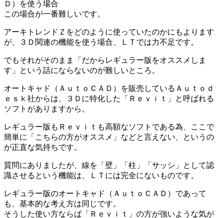
Ｄ）を使う場合
この場合が一番難しいです。
アーキトレンドＺをどのように使っていたのかにもよります
が、３Ｄ関連の機能を使う場合、ＬＴでは力不足です。
でもそれがそのまま「だからレギュラー版をオススメしま
す」という話にならないのが難しいところ。
オートキャド（ＡｕｔｏＣＡＤ）を販売しているＡｕｔｏｄ
ｅｓｋ社からは、３Ｄに特化した「Ｒｅｖｉｔ」と呼ばれる
ソフトがありますから。
レギュラー版もＲｅｖｉｔも高額なソフトである為、ここで
簡単に「こちらの方がオススメ」などと言えない、というの
が正直な気持ちです。
質問にありましたが、線を「壁」「柱」「サッシ」として認
識させるという機能は、ＬＴには完全にないものです。
レギュラー版のオートキャド（ＡｕｔｏＣＡＤ）であって
も、基本的な考え方は同じです。
そうした使い方ならば「Ｒｅｖｉｔ」の方が強いような気が