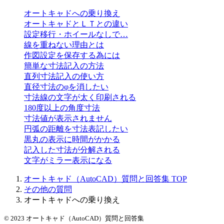
オートキャドへの乗り換え
オートキャドとＬＴとの違い
設定移行・ホイールなしで…
線を重ねない理由とは
作図設定を保存する為には
簡単な寸法記入の方法
直列寸法記入の使い方
直径寸法のφを消したい
寸法線の文字が太く印刷される
180度以上の角度寸法
寸法値が表示されません
円弧の距離を寸法表記したい
黒丸の表示に時間がかかる
記入した寸法が分解される
文字がミラー表示になる
オートキャド（AutoCAD）質問と回答集
TOP
その他の質問
オートキャドへの乗り換え
© 2023 オートキャド（AutoCAD）質問と回答集