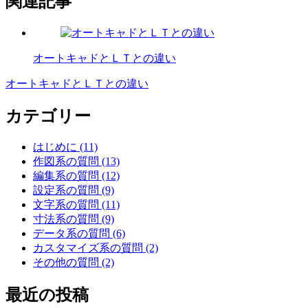
関連記事
オートキャドとＬＴとの違い
オートキャドとＬＴとの違い
投
稿
カテゴリー
ナ
はじめに (11)
ビ
作図系の質問 (13)
ゲ
編集系の質問 (12)
設定系の質問 (9)
ー
文字系の質問 (11)
シ
寸法系の質問 (9)
データ系の質問 (6)
ョ
カスタマイズ系の質問 (2)
ン
その他の質問 (2)
最近の投稿