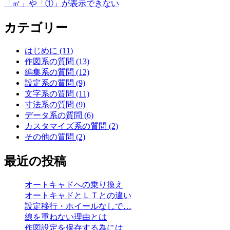
「㎡」や「①」が表示できない
投
稿
カテゴリー
ナ
はじめに (11)
ビ
作図系の質問 (13)
ゲ
編集系の質問 (12)
設定系の質問 (9)
ー
文字系の質問 (11)
シ
寸法系の質問 (9)
データ系の質問 (6)
ョ
カスタマイズ系の質問 (2)
ン
その他の質問 (2)
最近の投稿
オートキャドへの乗り換え
オートキャドとＬＴとの違い
設定移行・ホイールなしで…
線を重ねない理由とは
作図設定を保存する為には