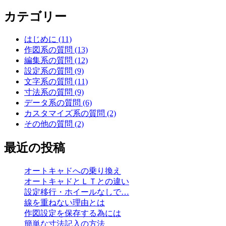
稿
カテゴリー
ナ
ビ
はじめに (11)
ゲ
作図系の質問 (13)
編集系の質問 (12)
ー
設定系の質問 (9)
シ
文字系の質問 (11)
寸法系の質問 (9)
ョ
データ系の質問 (6)
ン
カスタマイズ系の質問 (2)
その他の質問 (2)
最近の投稿
オートキャドへの乗り換え
オートキャドとＬＴとの違い
設定移行・ホイールなしで…
線を重ねない理由とは
作図設定を保存する為には
簡単な寸法記入の方法